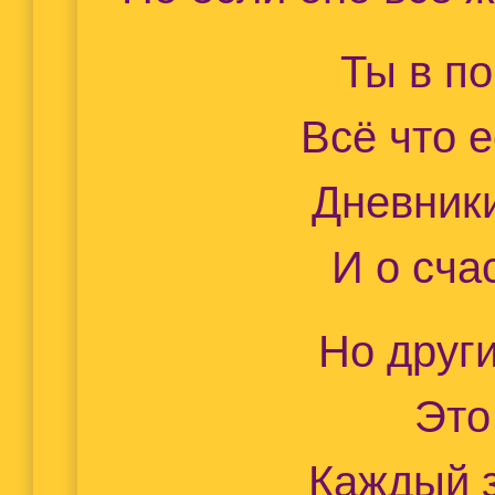
Ты в п
Всё что 
Дневники
И о сч
Но друг
Это
Каждый 