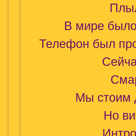
Плыл
В мире был
Телефон был пр
Сейча
Сма
Мы стоим 
Но ви
Интро