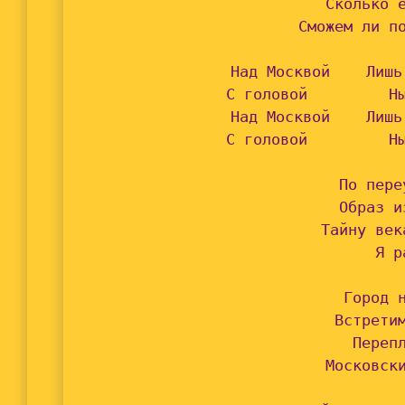
Сколько е
Сможем ли по
Над Москвой    Лишь
С головой         Ны
Над Москвой    Лишь
С головой         Ны
По пере
Образ и
Тайну век
Я р
Город н
Встретим
Перепл
Московски