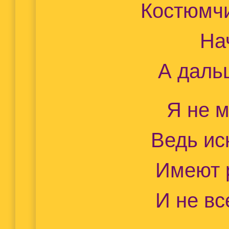
Костюмчи
Начн
А даль
Я не м
Ведь ис
Имеют 
И не вс