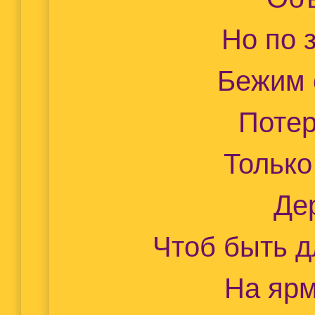
Но по 
Бежим 
Потер
Только
Держ
Чтоб быть 
На яр