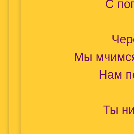
С по
Чер
Мы мчимся
Нам п
Ты ни