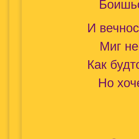
Боишьс
И вечнос
Миг н
Как будт
Но хоч