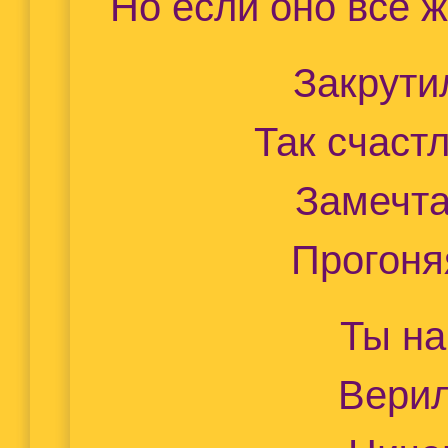
Но если оно всё ж
Закрути
Так счаст
Замечта
Прогоня
Ты на
Верил