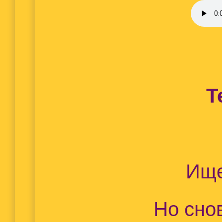
Т
Ище
Но сно