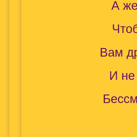
А ж
Что
Вам др
И не
Бессм