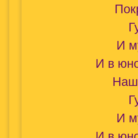
Пок
Г
И м
И в юн
Наш
Г
И м
И в юн