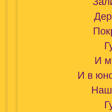
Зал
Дер
Пок
Г
И м
И в юн
Наш
Г