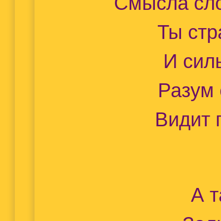
Смысла сло
Ты ст
И сил
Разум 
Видит 
А 