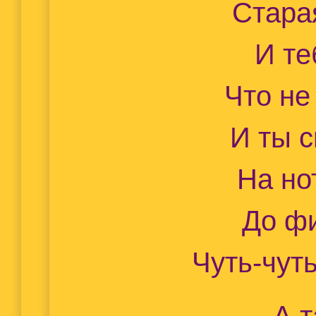
Стара
И те
Что не
И ты 
На но
До ф
Чуть-чуть
А 