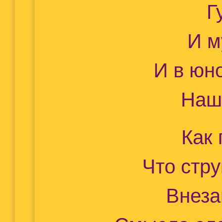
Г
И м
И в юн
Наш
Как
Что стр
Внеза