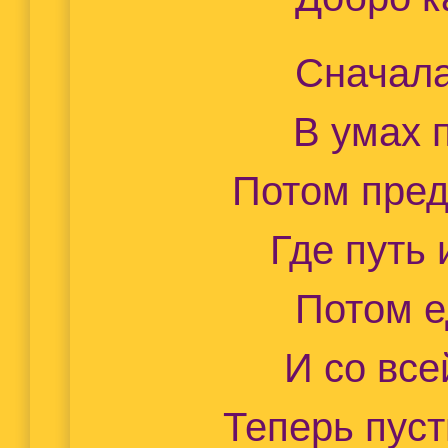
Сначала
В умах 
Потом пред
Где путь 
Потом е
И со все
Теперь пуст