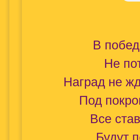
В побед
Не по
Наград не ж
Под покро
Все ста
Будут п