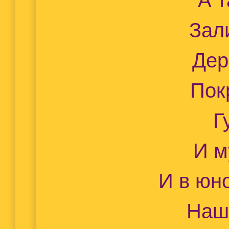
Зал
Дер
Пок
Г
И м
И в юн
Наш