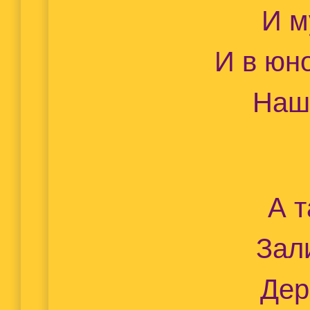
И м
И в юн
Наш
А 
Зал
Дер