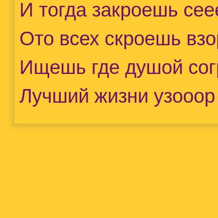
И тогда закроешь се
Ото всех скроешь взо
Ищешь где душой сог
Лучший жизни узооор