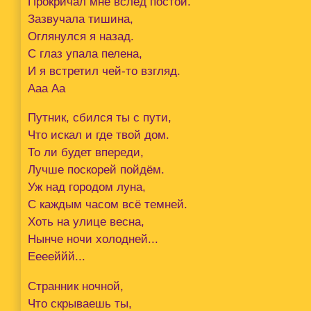
Прокричал мне вслед постой.
Зазвучала тишина,
Оглянулся я назад.
С глаз упала пелена,
И я встретил чей-то взгляд.
Ааа Аа
Путник, сбился ты с пути,
Что искал и где твой дом.
То ли будет впереди,
Лучше поскорей пойдём.
Уж над городом луна,
С каждым часом всё темней.
Хоть на улице весна,
Нынче ночи холодней...
Ееееййй...
Странник ночной,
Что скрываешь ты,