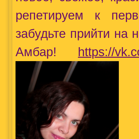
репетируем к пер
забудьте прийти на 
Амбар!
https://vk