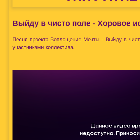
Выйду в чисто поле - Хоровое 
Песня проекта Воплощение Мечты - Выйду в чист
участниками коллектива.