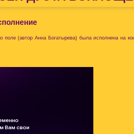
исполнение
о поле (автор Анна Богатырева) была исполнена на 