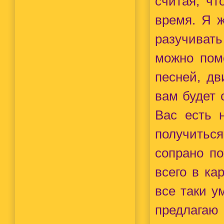
считая, чт
время. Я ж
разучиват
можно поме
песней, дв
вам будет 
Вас есть 
получитьс
сопрано п
всего в ка
все таки у
предлагаю