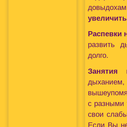
довыдохами
увеличить
Распевки 
развить 
долго.
Занятия 
дыханием,
вышеупомян
с разными 
свои слабы
Если Вы не