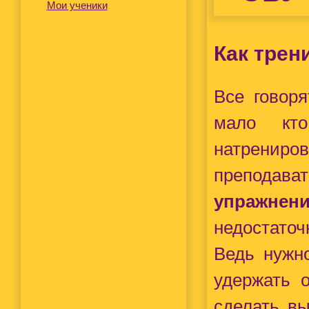
Мои ученики
Как трен
Все говоря
мало кто
натрениро
преподава
упражнен
недостато
Ведь нужн
удержать 
сделать в