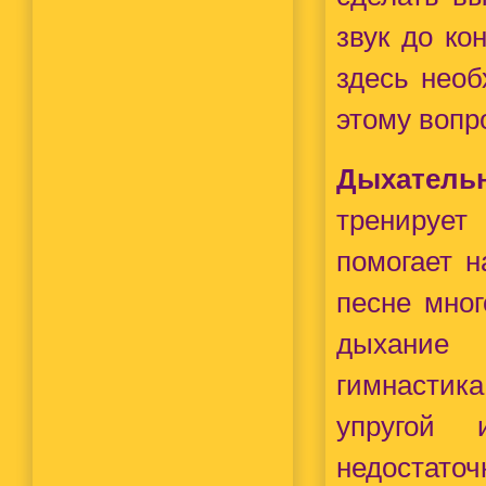
звук до ко
здесь нео
этому вопр
Дыхатель
тренирует
помогает н
песне мног
дыхание 
гимнастика
упругой 
недостат